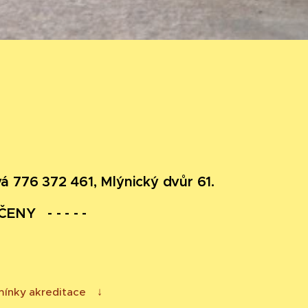
776 372 461, Mlýnický dvůr 61.
KONČENY
- - - - -
mínky akreditace ↓