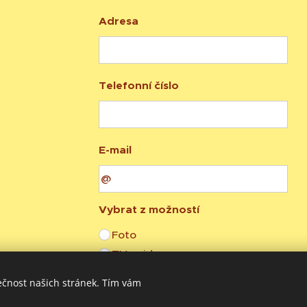
Adresa
Telefonní číslo
E-mail
Vybrat z možností
Foto
TV - video
Tisk
ečnost našich stránek. Tím vám
Redakce, media