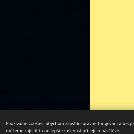
PODORLICKÝ AUTOKLUB z. s. 2023
Používáme cookies, abychom zajistili správné fungování a bezp
Vytvořeno službou
Webnode
můžeme zajistit tu nejlepší zkušenost při jejich návštěvě.