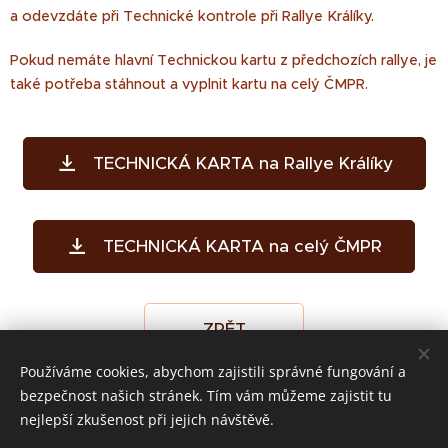
a odevzdáte při Technické kontrole při Rallye Králíky.
Pokud nemáte hlavní Technickou kartu z předchozích rallye, je
také potřeba stáhnout a vyplnit kartu na celý ČMPR.
TECHNICKÁ KARTA na Rallye Králíky
TECHNICKÁ KARTA na celý ČMPR
ZPĚT
Používáme cookies, abychom zajistili správné fungování a
bezpečnost našich stránek. Tím vám můžeme zajistit tu
nejlepší zkušenost při jejich návštěvě.